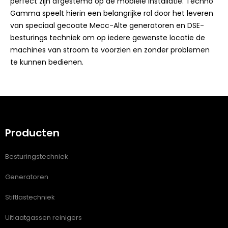
perfect zijn afgestemd op de mobiele installatie. Techno
Gamma speelt hierin een belangrijke rol door het leveren
van speciaal gecoate Mecc-Alte generatoren en DSE-
besturings techniek om op iedere gewenste locatie de
machines van stroom te voorzien en zonder problemen
te kunnen bedienen.
Producten
Besturingstechniek
Generatoren
Stiftlastechniek
Uitlaatgassen reinigers