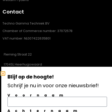
Contact
Techno Gamma Techniek BV
Chamber of Commerce number: 37072578
VAT number: NL007422635B01
Fleming Straat 22
1704SL Heerhugowaard
072-5121620
Blijf op de hoogte!
info@technogamma.nl
Schrijf je nu in voor onze nieuwsbrief!
Voornaam
Aanmelden nieuwsbrief
Achternaam