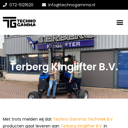
072-5121620
info@technogamma.nl
Terberg Kinglifter B.V.
Met trots melden wij dat
Techno Gamma Techniek B.V.
producten gaat leveren aan
Terberg Kinglifter B.V.
in