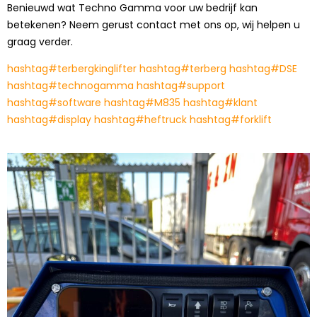
Benieuwd wat Techno Gamma voor uw bedrijf kan
betekenen? Neem gerust contact met ons op, wij helpen u
graag verder.
hashtag
#
terbergkinglifter
hashtag
#
terberg
hashtag
#
DSE
hashtag
#
technogamma
hashtag
#
support
hashtag
#
software
hashtag
#
M835
hashtag
#
klant
hashtag
#
display
hashtag
#
heftruck
hashtag
#
forklift