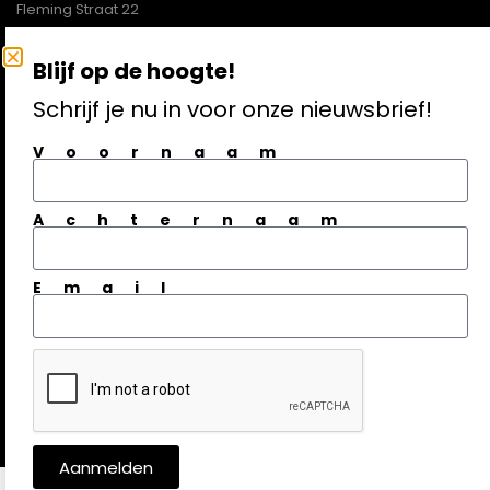
Fleming Straat 22
1704SL Heerhugowaard
Blijf op de hoogte!
072-5121620
Schrijf je nu in voor onze nieuwsbrief!
info@technogamma.nl
Voornaam
Aanmelden nieuwsbrief
Achternaam
Email
© Techno Gamma | 2026
Aanmelden