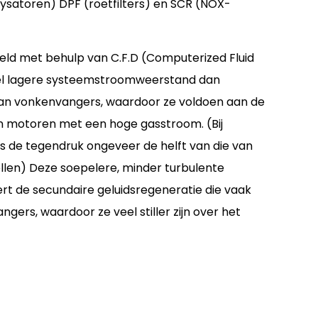
ysatoren) DPF (roetfilters) en SCR (NOX-
keld met behulp van C.F.D (Computerized Fluid
el lagere systeemstroomweerstand dan
an vonkenvangers, waardoor ze voldoen aan de
n motoren met een hoge gasstroom. (Bij
s de tegendruk ongeveer de helft van die van
llen) Deze soepelere, minder turbulente
t de secundaire geluidsregeneratie die vaak
ers, waardoor ze veel stiller zijn over het