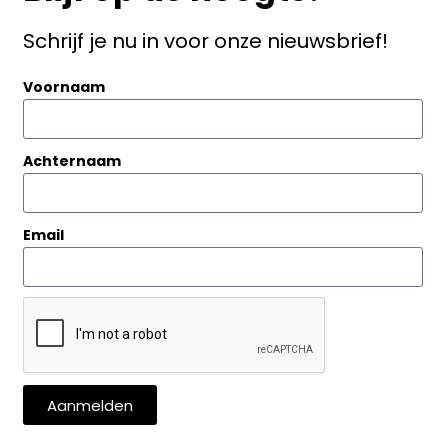
AT number: NL007422635B01
Schrijf je nu in voor onze nieuwsbrief!
Fleming Straat 22
Voornaam
1704SL Heerhugowaard
072-5121620
Achternaam
info@technogamma.nl
Email
Aanmelden nieuwsbrief
© Techno Gamma | 2026
Aanmelden