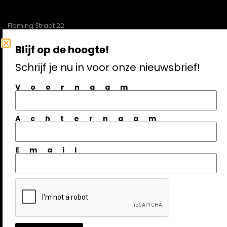
Fleming Straat 22
1704SL Heerhugowaard
Blijf op de hoogte!
Schrijf je nu in voor onze nieuwsbrief!
072-5121620
info@technogamma.nl
Voornaam
Aanmelden nieuwsbrief
Achternaam
Email
© Techno Gamma | 2026