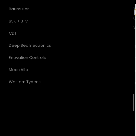
Baumuller
T
C
BSK + BTV
V
CDTi
Deep Sea Electronics
Enovation Controls
Mecc Alte
Western Tydens