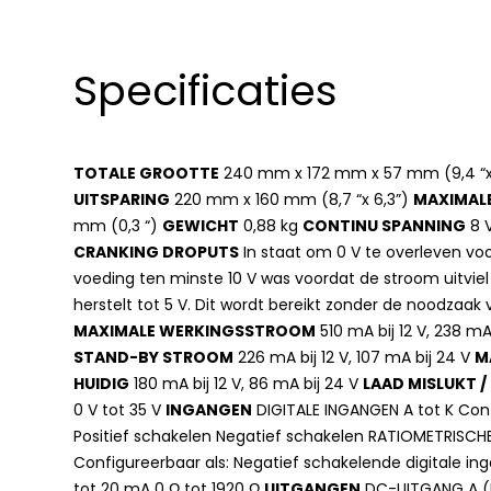
Specificaties
TOTALE GROOTTE
240 mm x 172 mm x 57 mm (9,4 “x 6
UITSPARING
220 mm x 160 mm (8,7 “x 6,3”)
MAXIMALE
mm (0,3 “)
GEWICHT
0,88 kg
CONTINU SPANNING
8 V
CRANKING DROPUTS
In staat om 0 V te overleven vo
voeding ten minste 10 V was voordat de stroom uitvie
herstelt tot 5 V. Dit wordt bereikt zonder de noodzaak 
MAXIMALE WERKINGSSTROOM
510 mA bij 12 V, 238 mA
STAND-BY STROOM
226 mA bij 12 V, 107 mA bij 24 V
M
HUIDIG
180 mA bij 12 V, 86 mA bij 24 V
LAAD MISLUKT 
0 V tot 35 V
INGANGEN
DIGITALE INGANGEN A tot K Conf
Positief schakelen Negatief schakelen RATIOMETRISCHE
Configureerbaar als: Negatief schakelende digitale ing
tot 20 mA 0 Ω tot 1920 Ω
UITGANGEN
DC-UITGANG A (