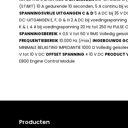
(START) 10 A gedurende 10 seconden, 5 A continu bij 
SPANNINGSVRIJE UITGANGEN C & D
5 A DC bij 35 V D
DC-UITGANGEN E, F, G & H 2 A DC bij voedingsspanning
K & L 4 A bij voedingsspanning 20 Hz tot 250 Hz PULSE
SPANNINGSBEREIK
± 0,5 V tot 60 V RMS Volledig geïso
FREQUENTIEBEREIK
10.000 Hz (max)
INGEBOUWDE G
MINIMALE BELASTING IMPEDANTIE 1000 Ω Volledig geïsol
V tot 10 V DC
OFFSET SPANNING
± 10 V DC
PRODUCT 
E800 Engine Control Module
Producten