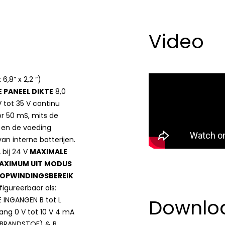
Video
,8” x 2,2 “)
 PANEEL DIKTE
8,0
 tot 35 V continu
or 50 mS, mits de
l en de voeding
van interne batterijen.
 bij 24 V
MAXIMALE
AXIMUM UIT MODUS
/ OPWINDINGSBEREIK
igureerbaar als:
Downlo
 INGANGEN B tot L
ang 0 V tot 10 V 4 mA
BRANDSTOF) & B