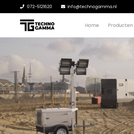
072-5121620
info@technogamma.nl
Home
Producten