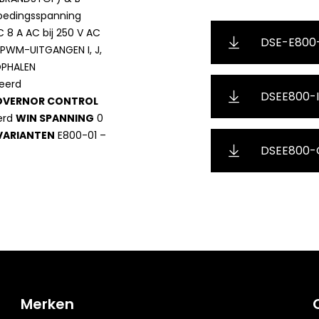
voedingsspanning
C 8 A AC bij 250 V AC
DSE-E800
 PWM-UITGANGEN I, J,
 OPHALEN
leerd
DSEE800-In
OVERNOR CONTROL
eerd
WIN SPANNING
0
VARIANTEN
E800-01 –
DSEE800-
Merken