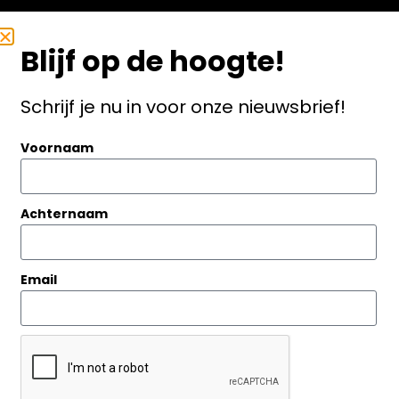
echno Gamma Techniek BV
Blijf op de hoogte!
hamber of Commerce number: 37072578
AT number: NL007422635B01
Schrijf je nu in voor onze nieuwsbrief!
Fleming Straat 22
Voornaam
1704SL Heerhugowaard
072-5121620
Achternaam
info@technogamma.nl
Email
Aanmelden nieuwsbrief