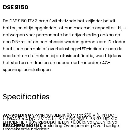
DSE 9150
De DSE 9150 12V 3 amp Switch-Mode batterijlader houdt
batterijen altijd opgeladen tot hun maximale capaciteit. Hij is
ontworpen voor permanente batterijverbinding en kan op
een DIN-rail of op een chassis worden gemonteerd. De lader
heeft een normale of overbelastings-LED-indicator aan de
voorkant om te helpen bij statusidentificatie, werkt tijdens
het starten en draaien en accepteert meerdere AC-
spanningsaansluitingen.
Specificaties
AC-VOEDING
SPANNINGSBEREIK 90 V tot 250 V (L-N) DC-
UITGANG 5 A DC 12 V DC bij 13,7 V DC RIMPEL EN GELUID <1%
EFFICIËNTIE > 80%
REGULATIE
LIJN <0,001% Vo LADEN 1% Vo
BESCHERMINGEN
Kortsluiting Overspanning Over huidige
Omgekeerde polariteit