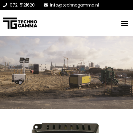
072-5121620
info@technogamma.nl