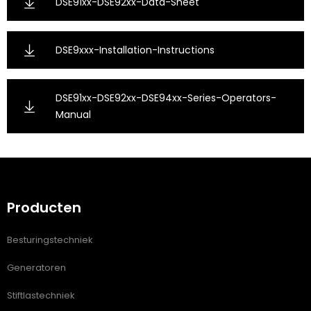
DSE91xx-DSE92xx-Data-Sheet
DSE9xxx-Installation-Instructions
DSE91xx-DSE92xx-DSE94xx-Series-Operators-
Manual
Producten
Besturingstechniek
Generatoren
Stiftlastechniek