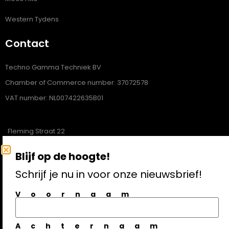
Western Tydens
Contact
Techno Gamma Techniek BV
Chamber of Commerce number: 37072578
VAT number: NL007422635B01
Fleming Straat 22
1704SL Heerhugowaard
Blijf op de hoogte!
072-5121620
Schrijf je nu in voor onze nieuwsbrief!
info@technogamma.nl
Voornaam
Aanmelden nieuwsbrief
Achternaam