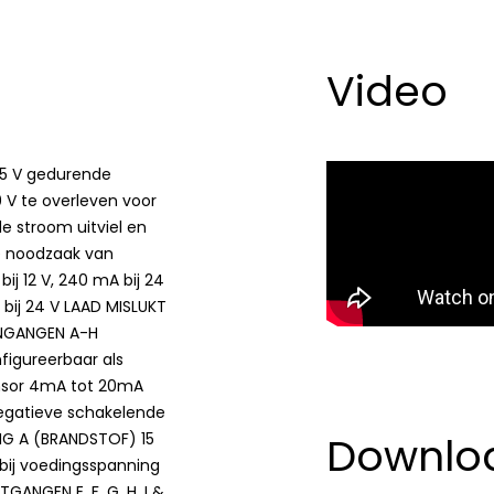
Video
 5 V gedurende
V te overleven voor
e stroom uitviel en
de noodzaak van
j 12 V, 240 mA bij 24
bij 24 V LAAD MISLUKT
INGANGEN A-H
figureerbaar als
ensor 4mA tot 20mA
egatieve schakelende
Downlo
G A (BRANDSTOF) 15
bij voedingsspanning
GANGEN E, F, G, H, I &