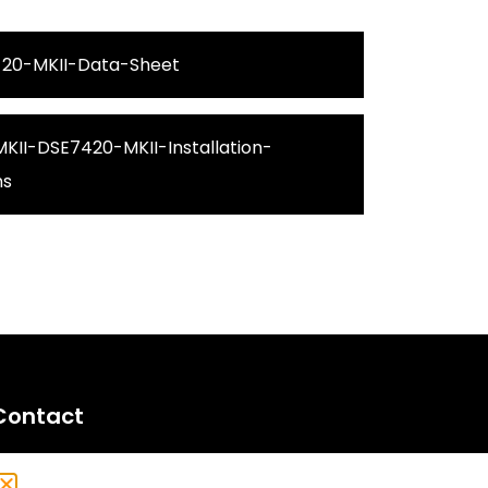
20-MKII-Data-Sheet
KII-DSE7420-MKII-Installation-
ns
Contact
echno Gamma Techniek BV