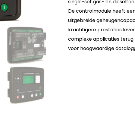
single-set gas- en dieselto
De controlmodule heeft ee
uitgebreide geheugencapacit
krachtigere prestaties leve
complexe applicaties terug
voor hoogwaardige dataloggi