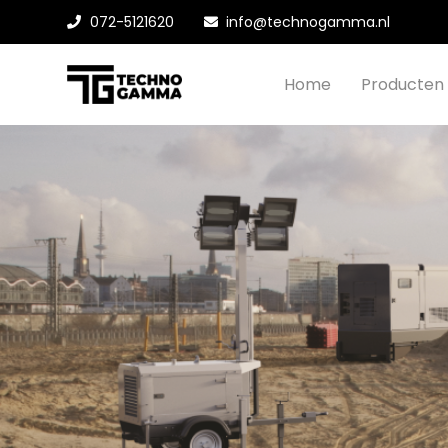
072-5121620
info@technogamma.nl
Home
Producten