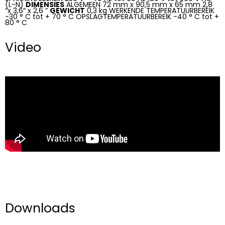
(L-N)
DIMENSIES
ALGEMEEN 72 mm x 90,5 mm x 65 mm 2,8
“x 3,6″ x 2,6 ”
GEWICHT
0,3 kg WERKENDE TEMPERATUURBEREIK
-30 ° C tot + 70 ° C OPSLAGTEMPERATUURBEREIK -40 ° C tot +
80 ° C
Video
Downloads