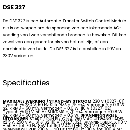
DSE 327
De DSE 327 is een Automatic Transfer Switch Control Module
die is ontworpen om de spanning van een inkomende AC-
voeding van twee verschillende bronnen te bewaken. Dit kan
zowel van een generator als van het net zijn, of een
combinatie van beide. De DSE 327 is te bestellen in 110V en
230V varianten.
Specificaties
MAXIMALE WERKING / STAND-BY STROOM
230 V (0327-01):
Typisch @ 230 V, 50 Hz S1 Ik RMS = 75 mA, Vermogen = 0,9 W.
S2 Ik RMS = 50 mA, Vermogen = 0,6 W. 110 V (0327-02):
Typisch @ 110 V, 50 Hz S1 Ik RMS = 70 mA, Vermogen = 0,8 W.
S2 Ik RMS = 50 mA, Vermogen = 0,5 W.
SPANNINGSVRIJE
UITGANGEN
START / RUN N / C 5 A, 250 V AC UITGANG LADEN
x2 5 A, 250 V AC S1 & S2 110 V (0327-02): SPANNINGSBEREIK 110 V
– 50 Hz tot 70 Hz 85V tot 150 V AC (L-N) 230 V (0327-01)
SPANNINGSBEREIK 230 V – 40 Hz tot 60 Hz 180 V tot 300 V AC