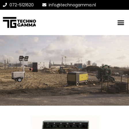
072-5121620
info@technogamma.nl