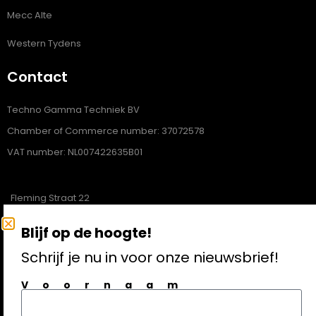
Mecc Alte
Western Tydens
Contact
Techno Gamma Techniek BV
Chamber of Commerce number: 37072578
VAT number: NL007422635B01
Fleming Straat 22
1704SL Heerhugowaard
Blijf op de hoogte!
072-5121620
Schrijf je nu in voor onze nieuwsbrief!
info@technogamma.nl
Voornaam