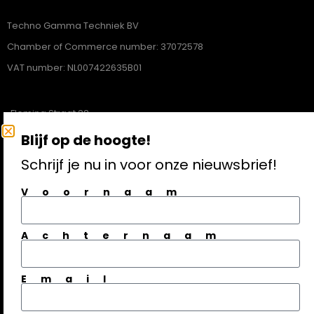
Techno Gamma Techniek BV
Chamber of Commerce number: 37072578
VAT number: NL007422635B01
Fleming Straat 22
Blijf op de hoogte!
1704SL Heerhugowaard
Schrijf je nu in voor onze nieuwsbrief!
072-5121620
Voornaam
info@technogamma.nl
Achternaam
Aanmelden nieuwsbrief
Email