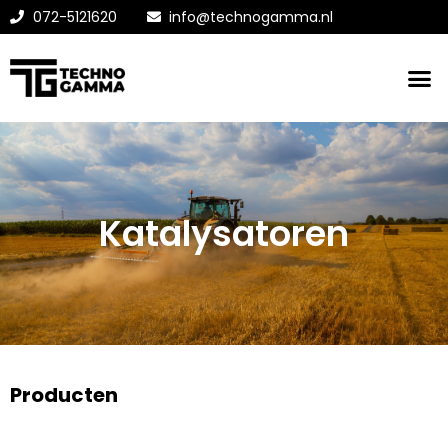
072-5121620
info@technogamma.nl
Katalysatoren
Producten