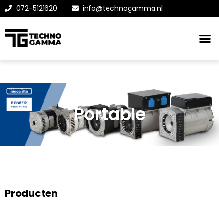
072-5121620
info@technogamma.nl
Portable
Producten