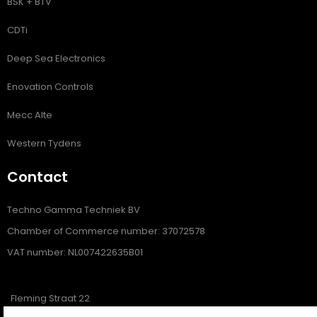
BSK + BTV
CDTi
Deep Sea Electronics
Enovation Controls
Mecc Alte
Western Tydens
Contact
Techno Gamma Techniek BV
Chamber of Commerce number: 37072578
VAT number: NL007422635B01
Fleming Straat 22